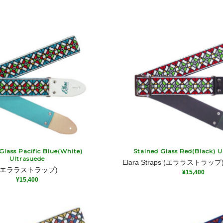
Glass Pacific Blue(White)
Stained Glass Red(Black) U
Ultrasuede
Elara Straps (エララストラップ
aps (エララストラップ)
¥
15,400
¥
15,400