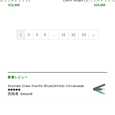
¥
15,400
¥
15,400
1
2
3
4
…
11
12
13
→
新着レビュー
Stained Glass Pacific Blue(White) Ultrasuede
投稿者: ksound
5段階中
5
の
評価