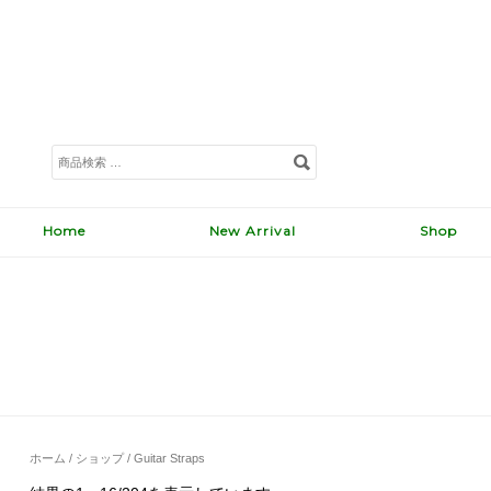
検
索
対
象:
Home
New Arrival
Shop
ホーム
/
ショップ
/ Guitar Straps