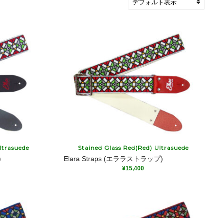
ltrasuede
Stained Glass Red(Red) Ultrasuede
)
Elara Straps (エララストラップ)
¥
15,400