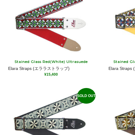
Stained Glass Red(White) Ultrasuede
Stained Gl
Elara Straps (エララストラップ)
Elara Str
¥
15,400
SOLD OUT