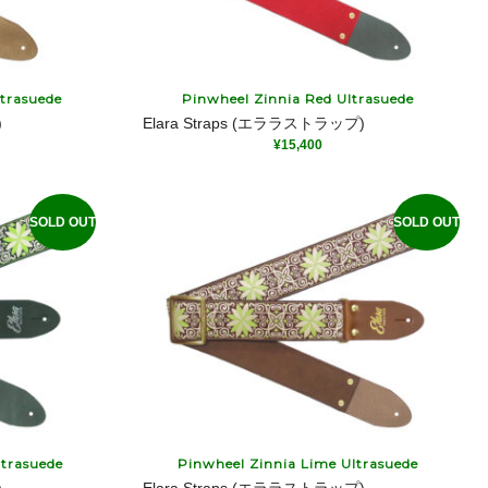
trasuede
Pinwheel Zinnia Red Ultrasuede
)
Elara Straps (エララストラップ)
¥
15,400
SOLD OUT
SOLD OUT
ltrasuede
Pinwheel Zinnia Lime Ultrasuede
)
Elara Straps (エララストラップ)