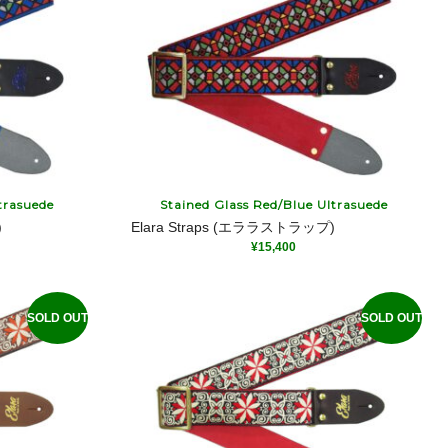
trasuede
Stained Glass Red/Blue Ultrasuede
)
Elara Straps (エララストラップ)
¥
15,400
SOLD OUT
SOLD OUT