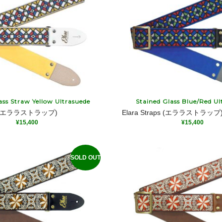
ass Straw Yellow Ultrasuede
Stained Glass Blue/Red Ul
aps (エララストラップ)
Elara Straps (エララストラップ
¥
15,400
¥
15,400
SOLD OUT