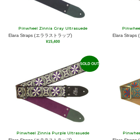
Pinwheel Zinnia Gray Ultrasuede
Pinwhee
Elara Straps (エララストラップ)
Elara Str
¥
15,400
SOLD OUT
Pinwheel Zinnia Purple Ultrasuede
Pinwhee
Elara Straps (エララストラップ)
Elara Str