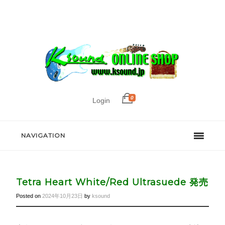
0
Login
NAVIGATION
Tetra Heart White/Red Ultrasuede 発売
Posted on
2024年10月23日
by
ksound