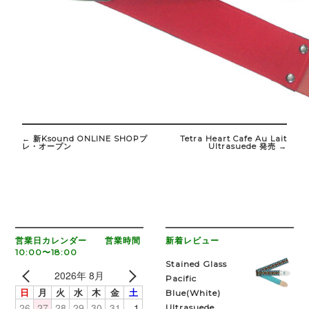
Post
navigation
←
新Ksound ONLINE SHOPプ
Tetra Heart Cafe Au Lait
レ・オープン
Ultrasuede 発売
→
営業日カレンダー 営業時間
新着レビュー
10:00〜18:00
Stained Glass
2026年 8月
Pacific
日
月
火
水
木
金
土
Blue(White)
26
27
28
29
30
31
1
Ultrasuede