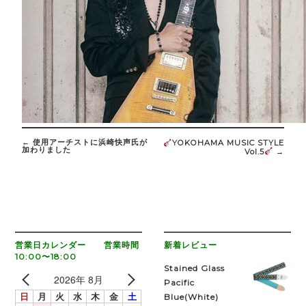
Post
navigation
←
使用アーチストに浜崎快声氏が
YOKOHAMA MUSIC STYLE
加わりました
Vol.5
→
営業日カレンダー 営業時間
新着レビュー
10:00〜18:00
Stained Glass
2026年 8月
Pacific
日
月
火
水
木
金
土
Blue(White)