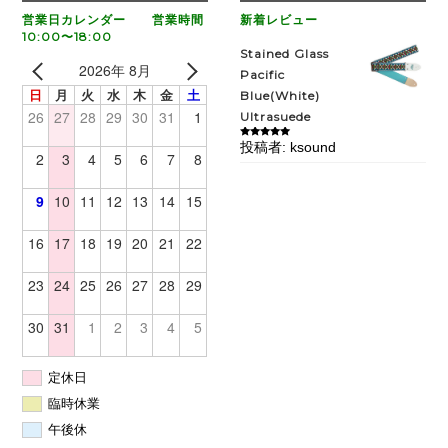
営業日カレンダー 営業時間
新着レビュー
10:00〜18:00
Stained Glass
2026年 8月
Pacific
日
月
火
水
木
金
土
Blue(White)
26
27
28
29
30
31
1
Ultrasuede
投稿者: ksound
5段階中
5
の
2
3
4
5
6
7
8
評価
9
10
11
12
13
14
15
16
17
18
19
20
21
22
23
24
25
26
27
28
29
30
31
1
2
3
4
5
定休日
臨時休業
午後休