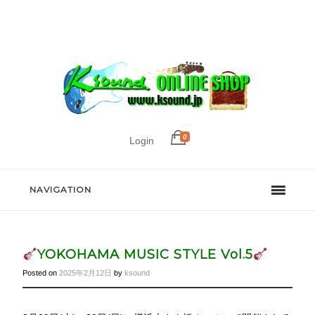
0
Login
NAVIGATION
YOKOHAMA MUSIC STYLE Vol.5
Posted on
2025年2月12日
by
ksound