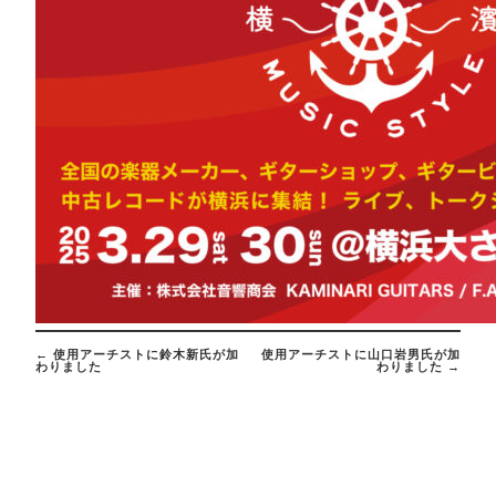
Post
navigation
←
使用アーチストに鈴木新氏が加
使用アーチストに山口岩男氏が加
わりました
わりました
→