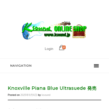
0
Login
NAVIGATION
Knoxville Piana Blue Ultrasuede 発売
Posted on
2025年9月6日
by
ksound