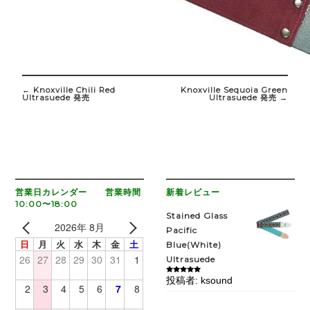
Post
navigation
←
Knoxville Chili Red
Knoxville Sequoia Green
Ultrasuede 発売
Ultrasuede 発売
→
営業日カレンダー 営業時間
新着レビュー
10:00〜18:00
Stained Glass
2026年 8月
Pacific
日
月
火
水
木
金
土
Blue(White)
26
27
28
29
30
31
1
Ultrasuede
投稿者: ksound
5段階中
5
の
2
3
4
5
6
7
8
評価