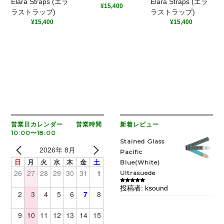
Elara Straps (エラ
Elara Straps (エラ
¥
15,400
ラストラップ)
ラストラップ)
¥
15,400
¥
15,400
営業日カレンダー 営業時間
新着レビュー
10:00〜18:00
Stained Glass
2026年 8月
Pacific
日
月
火
水
木
金
土
Blue(White)
26
27
28
29
30
31
1
Ultrasuede
投稿者: ksound
5段階中
5
の
2
3
4
5
6
7
8
評価
9
10
11
12
13
14
15