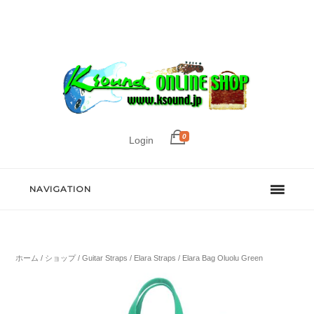
0
Login
NAVIGATION
ホーム
/
ショップ
/
Guitar Straps
/
Elara Straps
/ Elara Bag Oluolu Green