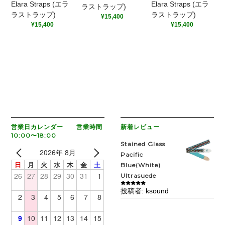
Elara Straps (エラ
Elara Straps (エラ
ラストラップ)
ラストラップ)
ラストラップ)
¥
15,400
¥
15,400
¥
15,400
営業日カレンダー 営業時間
新着レビュー
10:00〜18:00
Stained Glass
2026年 8月
Pacific
日
月
火
水
木
金
土
Blue(White)
26
27
28
29
30
31
1
Ultrasuede
投稿者: ksound
5段階中
5
の
2
3
4
5
6
7
8
評価
9
10
11
12
13
14
15