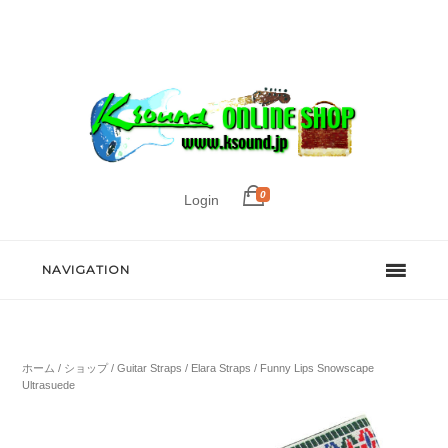
0
Login
NAVIGATION
ホーム
/
ショップ
/
Guitar Straps
/
Elara Straps
/ Funny Lips Snowscape
Ultrasuede